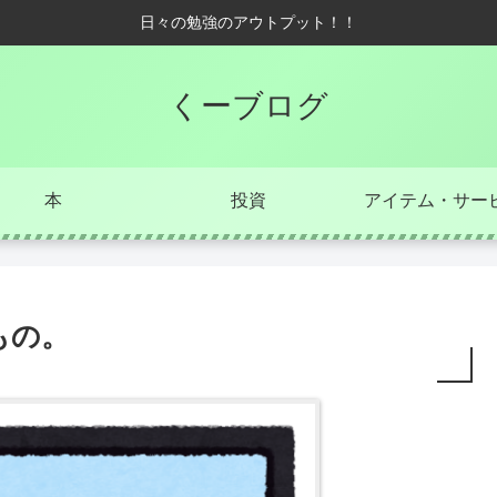
日々の勉強のアウトプット！！
くーブログ
本
投資
アイテム・サー
もの。