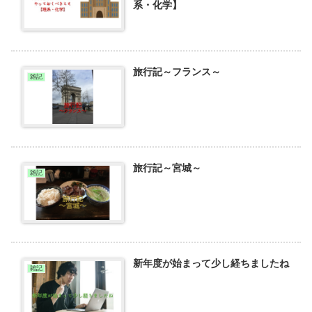
系・化学】
旅行記～フランス～
雑記
旅行記～宮城～
雑記
新年度が始まって少し経ちましたね
雑記