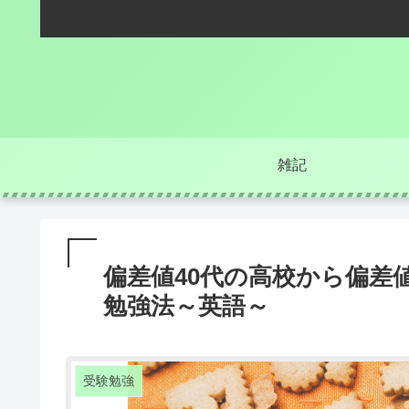
雑記
偏差値40代の高校から偏差
勉強法～英語～
受験勉強