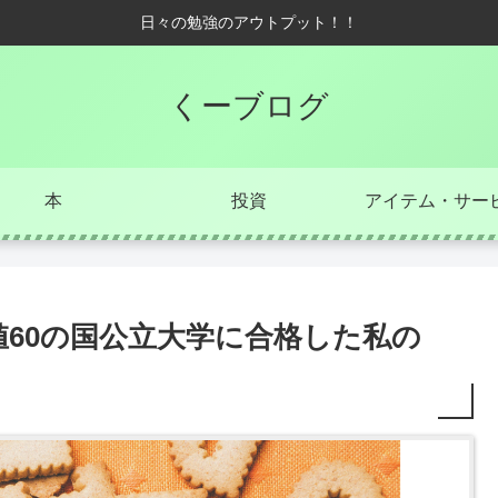
日々の勉強のアウトプット！！
くーブログ
本
投資
アイテム・サー
値60の国公立大学に合格した私の