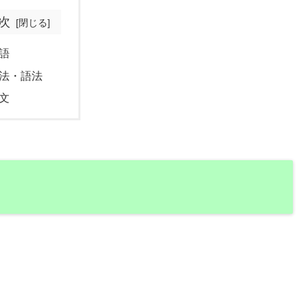
次
語
法・語法
文
。