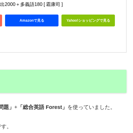
000＋多義語180 [ 霜康司 ]
Amazonで見る
Yahoo!ショッピングで見る
法問題」
+
「総合英語 Forest」
を使っていました。
です。